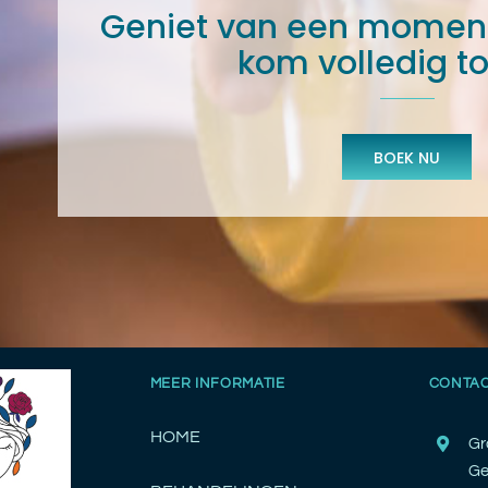
Geniet van een moment 
kom volledig tot
BOEK NU
MEER INFORMATIE
CONTA
HOME
Gr
Ge