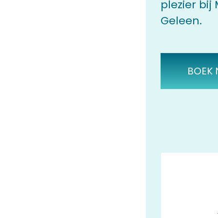
plezier bi
Geleen.
BOEK 
Onz
Groenstraa