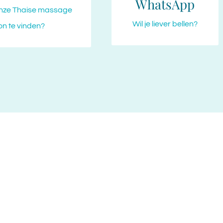
WhatsApp
onze Thaise massage
Wil je liever bellen?
on te vinden?