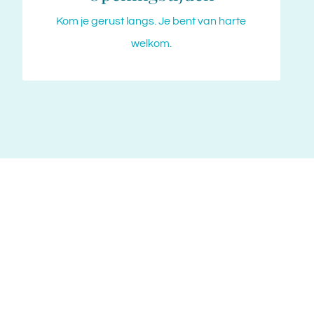
Woensdag – Vrijdag: 10:00 – 20:00 u.
Kom je gerust langs. Je bent van harte
Zaterdag: 10:00 – 20:00 u.
welkom.
Zondag: Gesloten