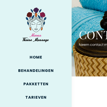
Skip
to
content
CON
Neem contact me
HOME
BEHANDELINGEN
PAKKETTEN
TARIEVEN