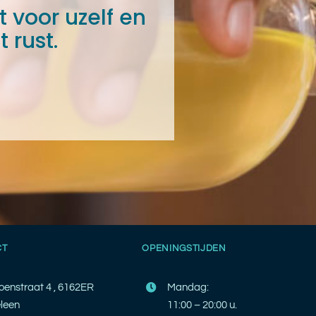
voor uzelf en
 rust.
CT
OPENINGSTIJDEN
oenstraat 4 , 6162ER
Mandag:
leen
11:00 – 20:00 u.