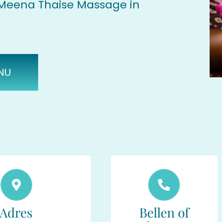
j Meena Thaise Massage in
NU
Maak gerust
e locatie
een afspraak!
Adres
Bellen of
t 4 , 6162ER Geleen
06-21 83 97 38
Tel: