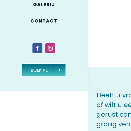
GALERIJ
CONTACT
BOEK NU
Heeft u v
of wilt u
gerust con
graag ver