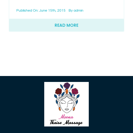
Published On: June 15th, 2015
By
admin
CONTACT
READ MORE