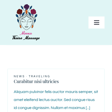
Skip
to
content
Toggl
Navig
HOME
BEHANDELINGEN
PAKKETTEN
NEWS
·
TRAVELING
Curabitur nisi ultricies
TARIEVEN
Aliquam pulvinar felis auctor mauris semper, sit
amet eleifend lectus auctor. Sed congue risus
GALERIJ
id congue dignissim. Nullam et maximus [...]