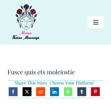
Skip
to
content
Toggl
Navig
HOME
BEHANDELINGEN
Fusce quis ets moleiostie
PAKKETTEN
Share This Story, Choose Your Platform!
TARIEVEN
GALERIJ