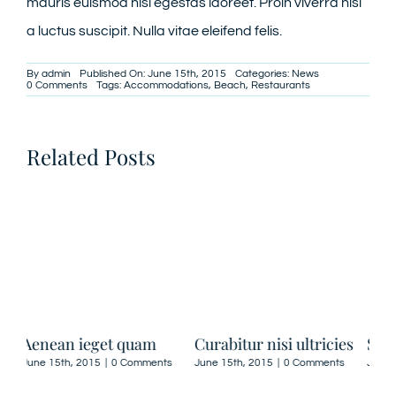
mauris euismod nisi egestas laoreet. Proin viverra nisl
a luctus suscipit. Nulla vitae eleifend felis.
By
admin
Published On: June 15th, 2015
Categories:
News
on
0 Comments
Tags:
Accommodations
,
Beach
,
Restaurants
Fusce
quis
ets
moleiostie
Related Posts
Curabitur nisi ultricies
Suspendisse Sed Sagittis
Dui
ne
s
June 15th, 2015
|
0 Comments
June 30th, 2015
|
0 Comments
June