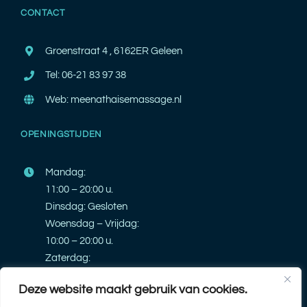
CONTACT
Groenstraat 4 , 6162ER Geleen
Tel: 06-21 83 97 38
Web: meenathaisemassage.nl
OPENINGSTIJDEN
Mandag:
11:00 – 20:00 u.
Dinsdag: Gesloten
Woensdag – Vrijdag:
10:00 – 20:00 u.
Zaterdag:
10:00 – 20:00 u.
Zondag: Gesloten
Deze website maakt gebruik van cookies.