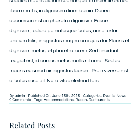
sodales mauris dictum scelerisque. In molestie ex nec
libero mattis, in dignissim diam lacinia. Donec
accumsan nisl ac pharetra dignissim. Fusce
dignissim, odio a pellentesque luctus, nunc tortor
pretium felis, in egestas magna orci quis dui. Mauris et
dignissim metus, et pharetra lorem. Sed tincidunt
feugiat est, id cursus metus mollis sit amet. Sed eu
mauris euismod nisi egestas laoreet. Proin viverra nisl
a luctus suscipit. Nulla vitae eleifend felis.
By
admin
Published On: June 15th, 2015
Categories:
Events
,
News
on
0 Comments
Tags:
Accommodations
,
Beach
,
Restaurants
In
tempor
solicitudin
Related Posts