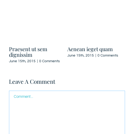
Aenean ieget quam
Curabitur nisi ultricies
Suspend
June 15th, 2015
|
0 Comments
June 15th, 2015
|
0 Comments
June 30th
Leave A Comment
Comment