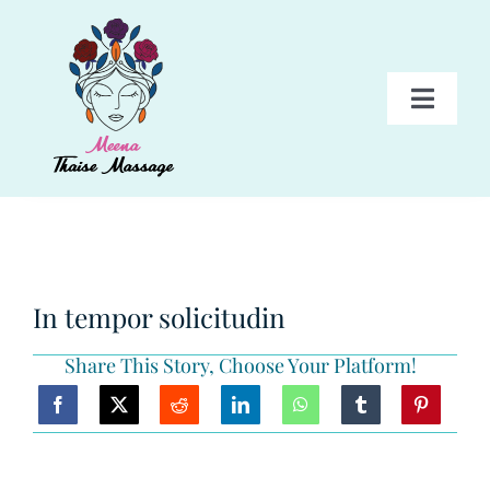
Skip
to
content
Toggl
Navig
HOME
BEHANDELINGEN
In tempor solicitudin
PAKKETTEN
Share This Story, Choose Your Platform!
TARIEVEN
GALERIJ