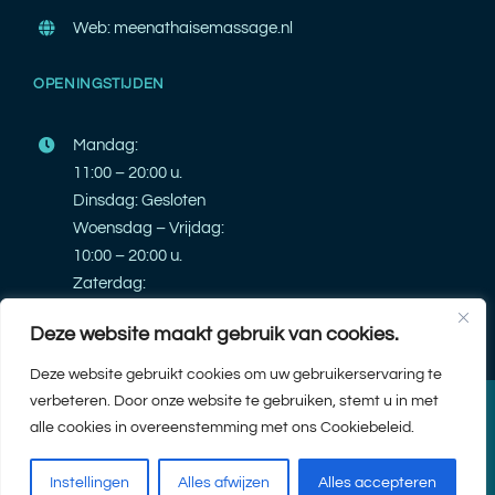
Web: meenathaisemassage.nl
OPENINGSTIJDEN
Mandag:
11:00 – 20:00 u.
Dinsdag: Gesloten
Woensdag – Vrijdag:
10:00 – 20:00 u.
Zaterdag:
10:00 – 20:00 u.
Deze website maakt gebruik van cookies.
Zondag: Gesloten
Deze website gebruikt cookies om uw gebruikerservaring te
verbeteren. Door onze website te gebruiken, stemt u in met
© 2026 |
Meena Thaise Massage
| Design & Ontwikkeling door
PK
alle cookies in overeenstemming met ons Cookiebeleid.
webdeveloper
| Alle rechten voorbehouden.
Instellingen
Alles afwijzen
Alles accepteren