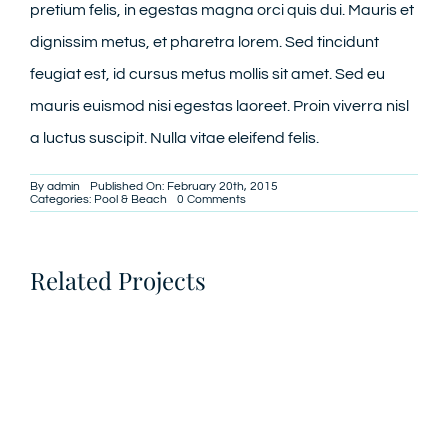
pretium felis, in egestas magna orci quis dui. Mauris et
dignissim metus, et pharetra lorem. Sed tincidunt
feugiat est, id cursus metus mollis sit amet. Sed eu
mauris euismod nisi egestas laoreet. Proin viverra nisl
a luctus suscipit. Nulla vitae eleifend felis.
By
admin
Published On: February 20th, 2015
on
Categories:
Pool & Beach
0 Comments
Proin
eget
mi
tortor
Related Projects