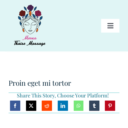
Skip
to
content
Toggl
Navig
HOME
BEHANDELINGEN
Proin eget mi tortor
PAKKETTEN
Share This Story, Choose Your Platform!
TARIEVEN
GALERIJ